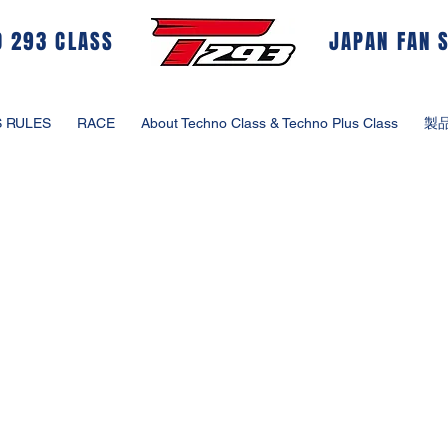
O 293 CLASS
JAPAN FAN S
 RULES
RACE
About Techno Class & Techno Plus Class
製
ィン＆ウイングフォイル ドリーム
ウインドサーフィン＆ウイングフォイル ドリームカップ 2022
開催ゲレンデ：神奈川県横須賀市津久井浜 三浦市三浦海岸 同沖
開催期間：2022年7月16日～17日
​・