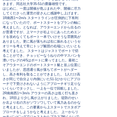
きます、同志社大学35-51の齋藤雄悟です。
はじめに、一度は開催が危ぶまれた中、開催に尽力
してくださった運営の皆さんに感謝申し上げます。
1R南西1〜2m/s スタートラインが圧倒的に下有利
になっていたので、ポートスタートをプランの軸に
考えました。となれば、アウターエンドから出るの
が普通ですが、上マークが右よりにあったためエン
ドを攻めなくてもポート一本でいけそうな雰囲気が
ありました。更に風が落ちれば右に振れるというセ
オリーを考えて常にトップ艇団の右端にいたいとも
考えてました。 スタートはジャストでポートで切
ることができ、チョッピーなうねりの中マスパンを
漕いでレグの4/5はポートに乗ってました。最初こ
そアウターエンドのポートスタート艇と並ぶ位置に
いましたが、思惑通り風が落ちてポートがヘダー
し、高さ有利を取ることができました。 1人だけ高
さが同じで自分より内側にいた51-1ひかりにアプロ
ーチで下受けされないようにアプローチギリ足りな
いくらいでタックし、一上を一位で回航しました。
2R南南西1〜3m/s アウターの高さは低く打ち直さ
れ、1R目より少し風が上がりました。堤防のせい
か左より右の方がソワソワしていて風力あるのかな
と考えました。この要素から上スタートでスタボア
プローチをしようかなと考えました。 上一からリ
ーチパンピングでジャストからプラス2秒くらいで