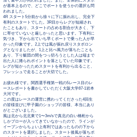
漕ぐ集中力が問われました。また、全体的にスタボ
が基本上るので、どこでポートを使うかの選択も問
われました。
4R スタート5分前から徐々に下に振れ出し、完全下
有利のスタートでした。3R目からレグが短縮され
たこともあり、スタートの占める割合が大きく、下
に寄せていないと厳しかったと思います。下有利に
気づき、下から出ていち早くポートで乗った人が早
かった印象です。2上では風が振れ戻りスタボロン
グとなりましたが、1上と比べ風力が落ちたことも
あり、下り艇団の間をつっ切ろうとした人は端まで
出た人に捲られポイントを落としていた印象です。
レグが短かったためスタートを有利から出ること、
フレッシュで走ることが大切でした。
お疲れ様です。関西選手権第一戦の5レース目のレ
ースレポートを書かしていただく大阪大学87-1岩本
大河です。
この度はレースの運営に携わってくださった4回生
の皆様並びに甲子園のショップの皆様、本当にあり
がとございました。
風は北から北北東で1〜3m/sで真北の白い橋桁から
しかブローが入ってきていなかったので、ラインが
イーブンからちょい上有利ではあったものの下から
のスタートを選択しました。スタート後風が落ちポ