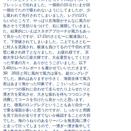
フレッシュで出れました。一個前の10-1けいまが頭
一個出てたので吸われないようにしてましたが、少
し吸われて先行されてしまいました。レグの1/3く
らいのところで、やっぱり左海面がそんなに風力が
無さそうで見切りをつけて、右に展開していきまし
た。結果的にいえばスタボアプローチが風力もあっ
て良かったですが、17-23のさとむーに艇速負けし
て、下突破されてしまいました。二上でもさとむー
に対人を意識され、艇速も負けてるので千切れず完
璧に被され終了となりました。 お疲れ様です。 京
都大学12-5の三柴大輝です。大会運営をしてくださ
った学連の方々、ありがとうございました。以下
3,4Rのレースレポートを書かせていいただきます。
3R 2R目と同じ風向で風力は落ち、超ロングレグ
でした。振れはありますが小さく、海面全体で風力
差はあまり無かった印象です。こういったレースは
一つ一つの振れに合わせて走らせたり上らせたりと
漕ぎ方を変化させ、大きな振れを待ちつつロングを
消費してコースを引けたら良かったと思います。
また、微風のロングレグということもあり自分一人
で乗る場面が多いと思うのですが、しっかりと周囲
を見て自分が走りすぎてないか確認することが大切
でした。海のうねりのあるリーパンを無意識に漕ぐ
と走って行ってしまうので、一漕ぎ一漕ぎ集中して