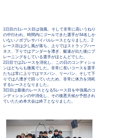
参加人数（男子）: 97
名
参加人数（女子）: 16名
協力：NPO法人和歌山セーリングクラブ
1日目の1レース目は強風、そして非常に高いうねり
の中行われ、時間内にゴールできた選手が34名しか
いないノボプレサバイバルレースとなりました。
2
レース目は少し風が落ち、上りではストラップハー
ネス、下りではアンダーを漕ぎ、艇速が出た後にプ
レーニングをしている選手がほとんどでした。
2日目では2レースを消化し、この日のコンディショ
ンはどちらも微風でした。非常に長いコースを選手
たちは常に上りではマスパン、リーパン、そして下
りでは八漕ぎで回っていたため、非常に体力を消耗
するレースとなりました。
3日目は最後のレースとなる5レース目を中強風のコ
ンディションの中消化し、その後悪天候が予想され
ていたため本大会は終了となりました。